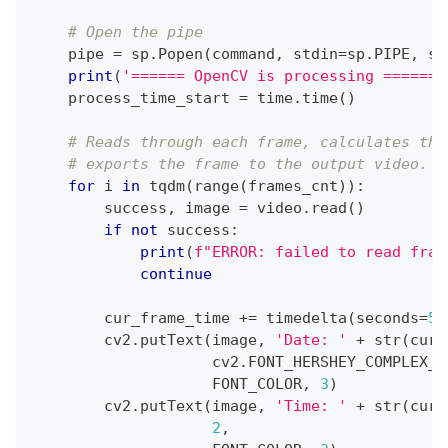
# Open the pipe
    pipe 
=
 sp
.
Popen
(
command
,
 stdin
=
sp
.
PIPE
,
 st
print
(
'====== OpenCV is processing =======
    process_time_start 
=
 time
.
time
(
)
# Reads through each frame, calculates the
# exports the frame to the output video.
for
 i 
in
 tqdm
(
range
(
frames_cnt
)
)
:
        success
,
 image 
=
 video
.
read
(
)
if
not
 success
:
print
(
f"ERROR: failed to read fram
continue
        cur_frame_time 
+=
 timedelta
(
seconds
=
5
)
        cv2
.
putText
(
image
,
'Date: '
+
str
(
cur_
                    cv2
.
FONT_HERSHEY_COMPLEX_S
                    FONT_COLOR
,
3
)
        cv2
.
putText
(
image
,
'Time: '
+
str
(
cur_
2
,