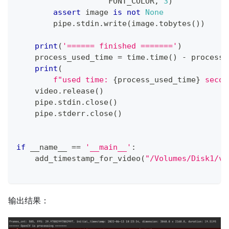
                    FONT_COLOR
,
3
)
assert
 image 
is
not
None
        pipe
.
stdin
.
write
(
image
.
tobytes
(
)
)
print
(
'====== finished ======='
)
    process_used_time 
=
 time
.
time
(
)
-
 process_
print
(
f"used time: 
{
process_used_time
}
 secon
    video
.
release
(
)
    pipe
.
stdin
.
close
(
)
    pipe
.
stderr
.
close
(
)
if
 __name__ 
==
'__main__'
:
    add_timestamp_for_video
(
"/Volumes/Disk1/v
输出结果：