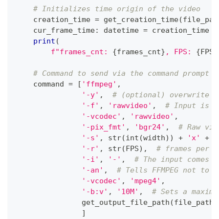
# Initializes time origin of the video
    creation_time 
=
 get_creation_time
(
file_pat
    cur_frame_time
:
 datetime 
=
 creation_time
print
(
f"frames_cnt: 
{
frames_cnt
}
, FPS: 
{
FPS
}
# Command to send via the command prompt w
    command 
=
[
'ffmpeg'
,
'-y'
,
# (optional) overwrite o
'-f'
,
'rawvideo'
,
# Input is r
'-vcodec'
,
'rawvideo'
,
'-pix_fmt'
,
'bgr24'
,
# Raw vid
'-s'
,
str
(
int
(
width
)
)
+
'x'
+
s
'-r'
,
str
(
FPS
)
,
# frames per s
'-i'
,
'-'
,
# The input comes f
'-an'
,
# Tells FFMPEG not to e
'-vcodec'
,
'mpeg4'
,
'-b:v'
,
'10M'
,
# Sets a maximu
               get_output_file_path
(
file_path
)
]