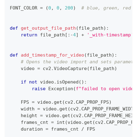
FONT_COLOR 
=
(
0
,
0
,
200
)
# blue, green, red
def
get_output_file_path
(
file_path
)
:
return
 file_path
[
:
-
4
]
+
'_with-timestamp'
def
add_timestamp_for_video
(
file_path
)
:
# Opens the video import and sets paramete
    video 
=
 cv2
.
VideoCapture
(
file_path
)
if
not
 video
.
isOpened
(
)
:
raise
 Exception
(
f"failed to open video
    FPS 
=
 video
.
get
(
cv2
.
CAP_PROP_FPS
)
    width 
=
 video
.
get
(
cv2
.
CAP_PROP_FRAME_WIDTH
    height 
=
 video
.
get
(
cv2
.
CAP_PROP_FRAME_HEIG
    frames_cnt 
=
int
(
video
.
get
(
cv2
.
CAP_PROP_FR
    duration 
=
 frames_cnt 
/
 FPS